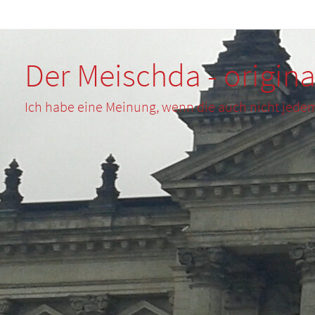
Zum
Inhalt
springen
Der Meischda - origina
Ich habe eine Meinung, wenn die auch nicht jede