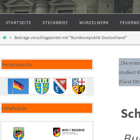
Zum
STARTSEITE
STECKBRIEF
WURZELWERK
FEUERWE
Inhalt
springen
Start
Beiträge verschlagwortet mit "Bundesrepublik Deutschland"
„Die erst
Herzenssache
studiert 
(Fürst Ot
Litfaßsäule
Sch
Bu