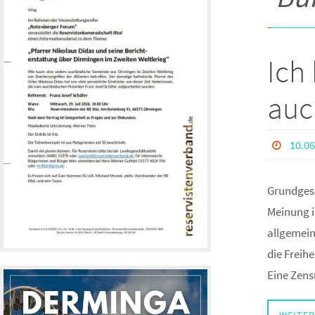
Ich
auc
10.06
Grundgese
Meinung i
allgemein
die Freih
Eine Zens