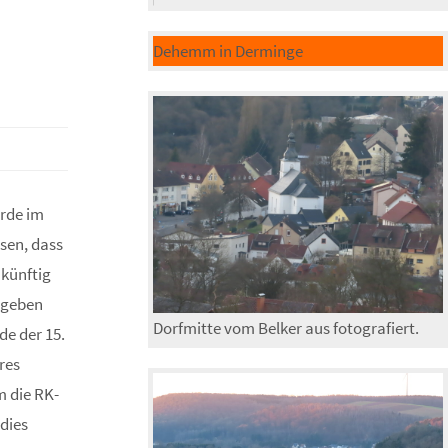
Dehemm in Derminge
.
urde im
sen, dass
ukünftig
 geben
Dorfmitte vom Belker aus fotografiert.
de der 15.
res
m die RK-
 dies