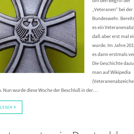
um den Begriff der
„Veteranen“ bei der
Bundeswehr. Bereit
es ein Veteranenabz
daß aber erst mal e
wurde. Im Jahre 20
es dann erstmals ver
Die Geschichte daz
man auf Wikipedia
(Veteranenabzeiche
. Nun wurde diese Woche der Beschluß in der…
LESEN