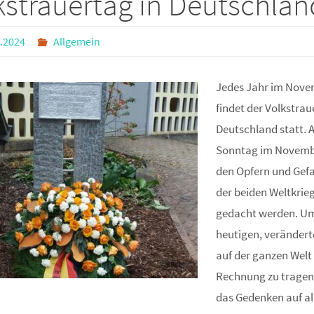
kstrauertag in Deutschlan
.2024
Allgemein
Jedes Jahr im Nov
findet der Volkstrau
Deutschland statt. 
Sonntag im Novembe
den Opfern und Gefa
der beiden Weltkrie
gedacht werden. Um
heutigen, veränder
auf der ganzen Welt
Rechnung zu tragen
das Gedenken auf al