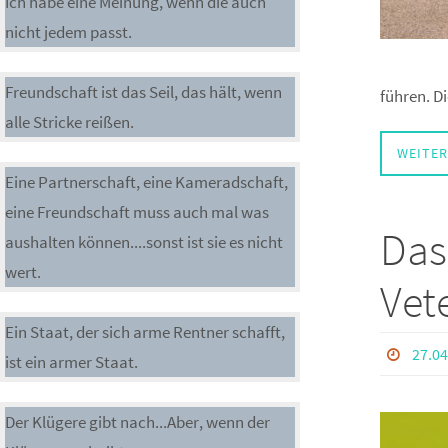
Ich habe eine Meinung, wenn die auch
nicht jedem passt.
Freundschaft ist das Seil, das hält, wenn
führen. D
alle Stricke reißen.
WEITER
Eine Partnerschaft, eine Kameradschaft,
eine Freundschaft muss auch mal was
Das
aushalten können....sonst ist sie es nicht
wert.
Vet
Ein Staat, der sich arme Rentner schafft,
27.04
ist ein armer Staat.
Der Klügere gibt nach...Aber, wenn der