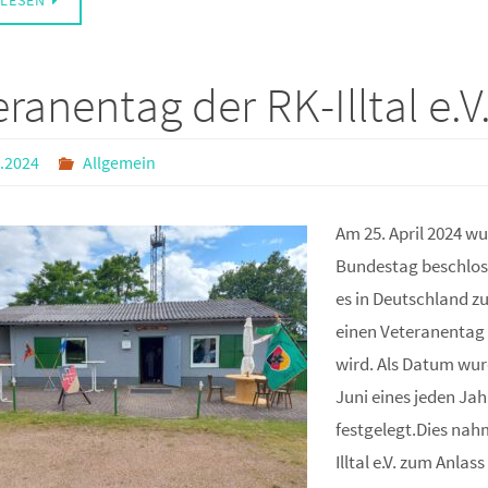
LESEN
ranentag der RK-Illtal e.V
.2024
Allgemein
Am 25. April 2024 w
Bundestag beschlos
es in Deutschland z
einen Veteranentag
wird. Als Datum wur
Juni eines jeden Jah
festgelegt.Dies nah
Illtal e.V. zum Anlass