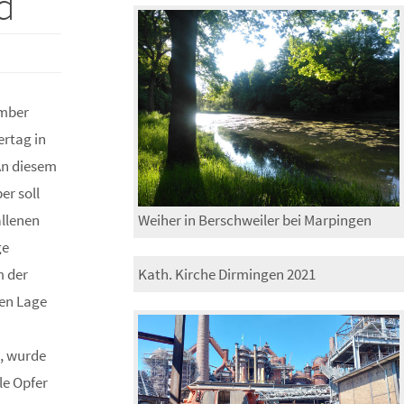
d
ember
ertag in
An diesem
r soll
Weiher in Berschweiler bei Marpingen
llenen
ge
Kath. Kirche Dirmingen 2021
 der
ten Lage
, wurde
le Opfer