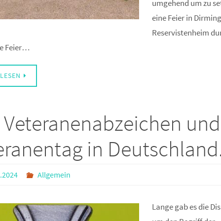
umgehend um zu se
eine Feier in Dirmi
Reservistenheim du
ie Feier…
LESEN
 Veteranenabzeichen und
eranentag in Deutschland
.2024
Allgemein
Lange gab es die Di