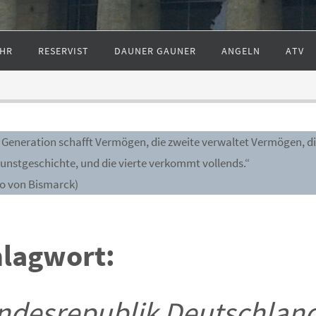
HR
RESERVIST
DAUNER GAUNER
ANGELN
ATV
e Generation schafft Vermögen, die zweite verwaltet Vermögen, di
Kunstgeschichte, und die vierte verkommt vollends.“
to von Bismarck)
lagwort:
ndesrepublik Deutschlan