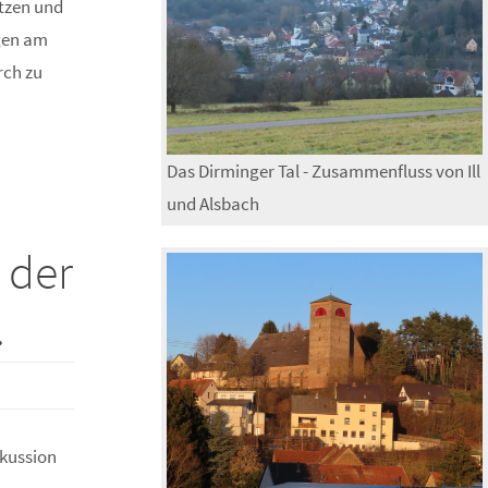
tzen und
ngen am
rch zu
Das Dirminger Tal - Zusammenfluss von Ill
und Alsbach
 der
.
skussion