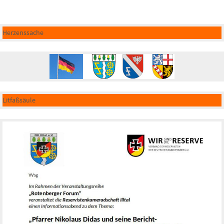
Herzenssache
Litfaßsäule