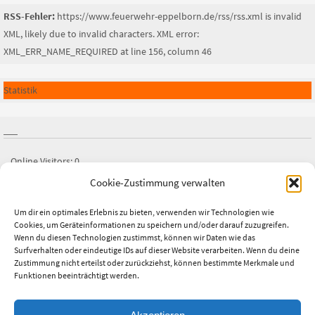
RSS-Fehler:
https://www.feuerwehr-eppelborn.de/rss/rss.xml is invalid
XML, likely due to invalid characters. XML error:
XML_ERR_NAME_REQUIRED at line 156, column 46
Statistik
Online Visitors:
0
Cookie-Zustimmung verwalten
Besucher heute:
0
Besucher gestern:
1
Um dir ein optimales Erlebnis zu bieten, verwenden wir Technologien wie
Cookies, um Geräteinformationen zu speichern und/oder darauf zuzugreifen.
Besucher gesamt:
2.675
Wenn du diesen Technologien zustimmst, können wir Daten wie das
Letztes Beitrags-Datum:
25.07.2026
Surfverhalten oder eindeutige IDs auf dieser Website verarbeiten. Wenn du deine
Zustimmung nicht erteilst oder zurückziehst, können bestimmte Merkmale und
Funktionen beeinträchtigt werden.