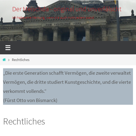
Zum
Der Meischda - original und unverfälscht
Inhalt
Ich habe eine Meinung, wenn die auch nicht jedem passt
springen
Start
Rechtliches
„Die erste Generation schafft Vermögen, die zweite verwaltet
Vermögen, die dritte studiert Kunstgeschichte, und die vierte
verkommt vollends.“
(Fürst Otto von Bismarck)
Rechtliches