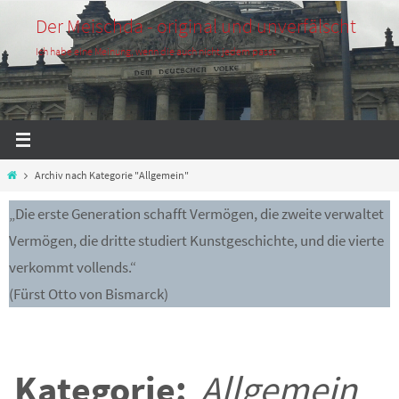
Zum
Der Meischda - original und unverfälscht
Inhalt
Ich habe eine Meinung, wenn die auch nicht jedem passt
springen
Start
Archiv nach Kategorie "Allgemein"
„Die erste Generation schafft Vermögen, die zweite verwaltet
Vermögen, die dritte studiert Kunstgeschichte, und die vierte
verkommt vollends.“
(Fürst Otto von Bismarck)
Kategorie:
Allgemein