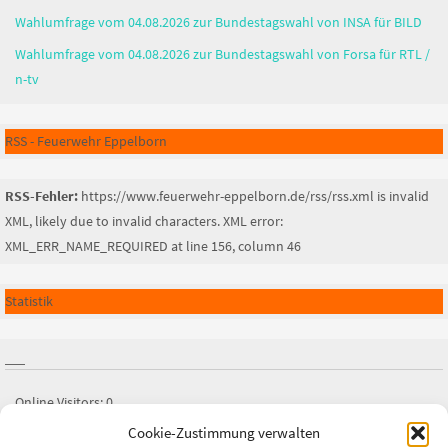
Wahlumfrage vom 04.08.2026 zur Bundestagswahl von INSA für BILD
Wahlumfrage vom 04.08.2026 zur Bundestagswahl von Forsa für RTL /
n-tv
RSS - Feuerwehr Eppelborn
RSS-Fehler:
https://www.feuerwehr-eppelborn.de/rss/rss.xml is invalid
XML, likely due to invalid characters. XML error:
XML_ERR_NAME_REQUIRED at line 156, column 46
Statistik
Online Visitors:
0
Cookie-Zustimmung verwalten
Besucher heute:
0