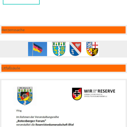
Herzenssache
Litfaßsäule