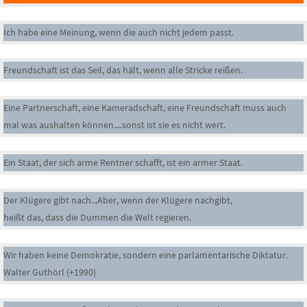
Ich habe eine Meinung, wenn die auch nicht jedem passt.
Freundschaft ist das Seil, das hält, wenn alle Stricke reißen.
Eine Partnerschaft, eine Kameradschaft, eine Freundschaft muss auch
mal was aushalten können....sonst ist sie es nicht wert.
Ein Staat, der sich arme Rentner schafft, ist ein armer Staat.
Der Klügere gibt nach...Aber, wenn der Klügere nachgibt,
heißt das, dass die Dummen die Welt regieren.
Wir haben keine Demokratie, sondern eine parlamentarische Diktatur.
Walter Guthörl (+1990)