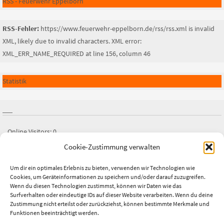
RSS - Feuerwehr Eppelborn
RSS-Fehler:
https://www.feuerwehr-eppelborn.de/rss/rss.xml is invalid
XML, likely due to invalid characters. XML error:
XML_ERR_NAME_REQUIRED at line 156, column 46
Statistik
Online Visitors:
0
Cookie-Zustimmung verwalten
Besucher heute:
0
Besucher gestern:
1
Um dir ein optimales Erlebnis zu bieten, verwenden wir Technologien wie
Cookies, um Geräteinformationen zu speichern und/oder darauf zuzugreifen.
Besucher gesamt:
2.676
Wenn du diesen Technologien zustimmst, können wir Daten wie das
Letztes Beitrags-Datum:
25.07.2026
Surfverhalten oder eindeutige IDs auf dieser Website verarbeiten. Wenn du deine
Zustimmung nicht erteilst oder zurückziehst, können bestimmte Merkmale und
Funktionen beeinträchtigt werden.