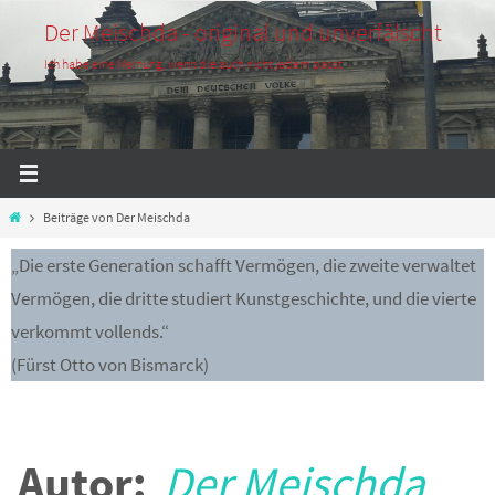
Zum
Der Meischda - original und unverfälscht
Inhalt
Ich habe eine Meinung, wenn die auch nicht jedem passt
springen
Start
Beiträge von Der Meischda
„Die erste Generation schafft Vermögen, die zweite verwaltet
Vermögen, die dritte studiert Kunstgeschichte, und die vierte
verkommt vollends.“
(Fürst Otto von Bismarck)
Autor:
Der Meischda