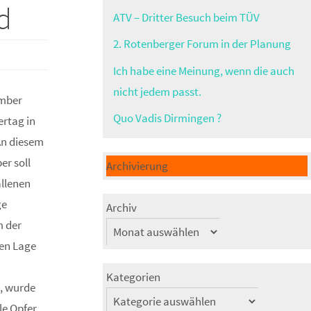
d
ATV – Dritter Besuch beim TÜV
2. Rotenberger Forum in der Planung
Ich habe eine Meinung, wenn die auch
nicht jedem passt.
ember
Quo Vadis Dirmingen ?
ertag in
An diesem
r soll
Archivierung
llenen
ge
Archiv
 der
ten Lage
Kategorien
, wurde
le Opfer