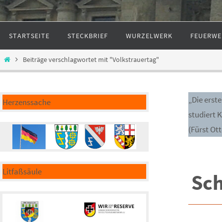
Zum
STARTSEITE
STECKBRIEF
WURZELWERK
FEUERWE
Inhalt
springen
Start
Beiträge verschlagwortet mit "Volkstrauertag"
„Die erst
Herzenssache
studiert 
(Fürst Ot
Litfaßsäule
Sc