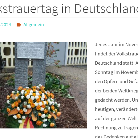
kstrauertag in Deutschlan
.2024
Allgemein
Jedes Jahr im Nov
findet der Volkstrau
Deutschland statt. 
Sonntag im Novembe
den Opfern und Gefa
der beiden Weltkrie
gedacht werden. Um
heutigen, veränder
auf der ganzen Welt
Rechnung zu tragen
das Gedenken auf al