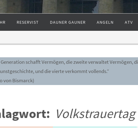
HR
RESERVIST
DAUNER GAUNER
ANGELN
ATV
e Generation schafft Vermögen, die zweite verwaltet Vermögen, di
Kunstgeschichte, und die vierte verkommt vollends.“
to von Bismarck)
hlagwort:
Volkstrauertag