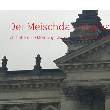
Zum
Inhalt
springen
Der Meischda - origina
Ich habe eine Meinung, wenn die auch nicht jede