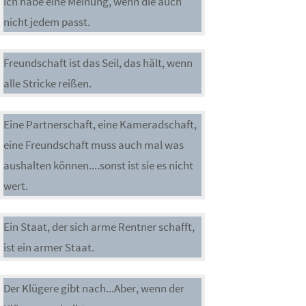
Ich habe eine Meinung, wenn die auch
nicht jedem passt.
Freundschaft ist das Seil, das hält, wenn
alle Stricke reißen.
Eine Partnerschaft, eine Kameradschaft,
eine Freundschaft muss auch mal was
aushalten können....sonst ist sie es nicht
wert.
Ein Staat, der sich arme Rentner schafft,
ist ein armer Staat.
Der Klügere gibt nach...Aber, wenn der