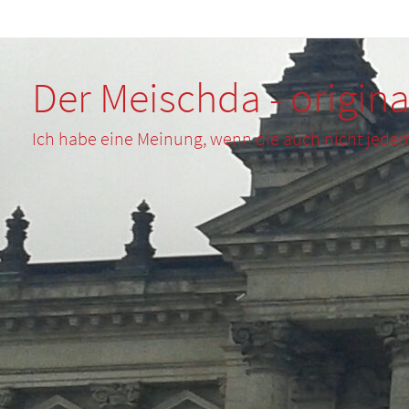
Zum
Inhalt
springen
Der Meischda - origina
Ich habe eine Meinung, wenn die auch nicht jede