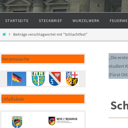
Zum
STARTSEITE
STECKBRIEF
WURZELWERK
FEUERWE
Inhalt
springen
Start
Beiträge verschlagwortet mit "Schlachtfest"
„Die erst
Herzenssache
studiert 
(Fürst Ot
Litfaßsäule
Sc