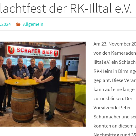
achtfest der RK-Illtal e.V.
.2024
Allgemein
Am 23. November 2
von den Kameraden 
Illtal e.V. ein Schlac
RK-Heim in Dirming
geplant. Diese Vera
kann auf eine lange 
zurückblicken. Der
Vorsitzende Peter
Schumacher und se
konnten an diesem 
Nachmittag rund 35