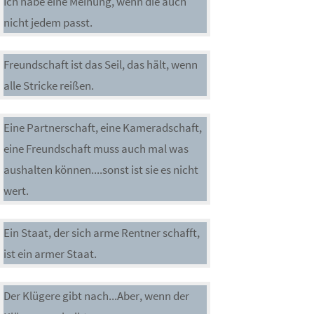
Ich habe eine Meinung, wenn die auch
nicht jedem passt.
Freundschaft ist das Seil, das hält, wenn
alle Stricke reißen.
Eine Partnerschaft, eine Kameradschaft,
eine Freundschaft muss auch mal was
aushalten können....sonst ist sie es nicht
wert.
Ein Staat, der sich arme Rentner schafft,
ist ein armer Staat.
Der Klügere gibt nach...Aber, wenn der