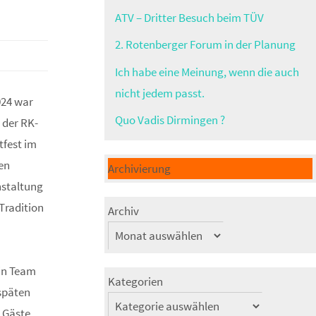
ATV – Dritter Besuch beim TÜV
2. Rotenberger Forum in der Planung
Ich habe eine Meinung, wenn die auch
nicht jedem passt.
024 war
Quo Vadis Dirmingen ?
der RK-
htfest im
en
Archivierung
nstaltung
Tradition
Archiv
in Team
Kategorien
späten
 Gäste