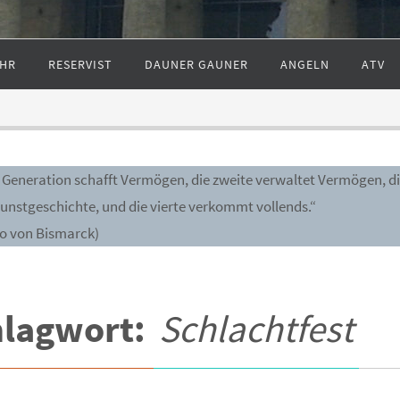
HR
RESERVIST
DAUNER GAUNER
ANGELN
ATV
e Generation schafft Vermögen, die zweite verwaltet Vermögen, di
Kunstgeschichte, und die vierte verkommt vollends.“
to von Bismarck)
hlagwort:
Schlachtfest