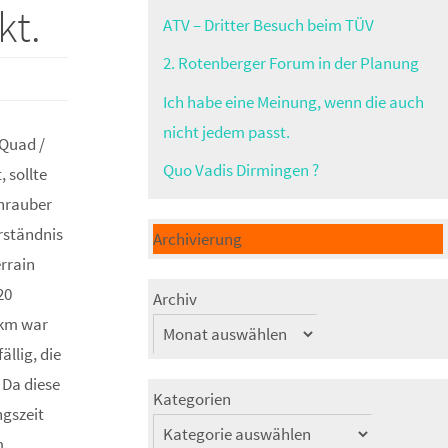
kt.
ATV – Dritter Besuch beim TÜV
2. Rotenberger Forum in der Planung
Ich habe eine Meinung, wenn die auch
nicht jedem passt.
 Quad /
Quo Vadis Dirmingen ?
 sollte
chrauber
rständnis
Archivierung
errain
20
Archiv
 km war
ällig, die
 Da diese
Kategorien
ngszeit
im…