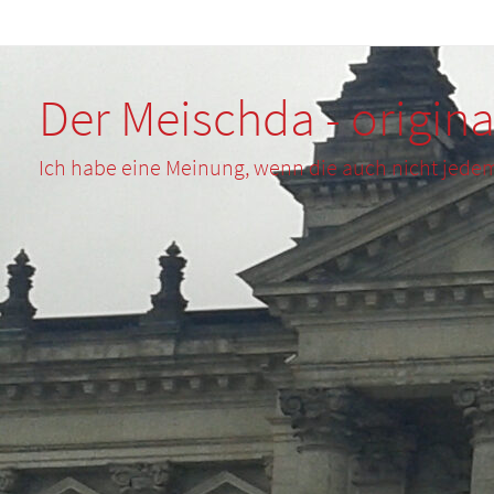
Zum
Inhalt
springen
Der Meischda - origina
Ich habe eine Meinung, wenn die auch nicht jede