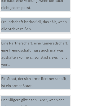
Ich habe eine Meinung, wenn die auch
nicht jedem passt.
Freundschaft ist das Seil, das hält, wenn
alle Stricke reißen.
Eine Partnerschaft, eine Kameradschaft,
eine Freundschaft muss auch mal was
aushalten können....sonst ist sie es nicht
wert.
Ein Staat, der sich arme Rentner schafft,
ist ein armer Staat.
Der Klügere gibt nach...Aber, wenn der