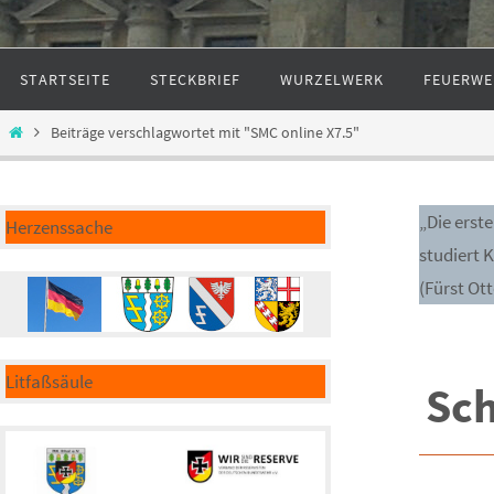
Zum
STARTSEITE
STECKBRIEF
WURZELWERK
FEUERWE
Inhalt
springen
Start
Beiträge verschlagwortet mit "SMC online X7.5"
„Die erst
Herzenssache
studiert 
(Fürst Ot
Litfaßsäule
Sc