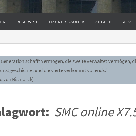
HR
RESERVIST
DAUNER GAUNER
ANGELN
ATV
e Generation schafft Vermögen, die zweite verwaltet Vermögen, di
Kunstgeschichte, und die vierte verkommt vollends.“
to von Bismarck)
hlagwort:
SMC online X7.