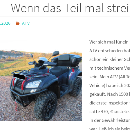
 – Wenn das Teil mal strei
.2026
ATV
Wer sich mal für ein
ATV entschieden hat,
schon ein kleiner S
mit technischem Ve
sein. Mein ATV (All T
Vehicle) habe ich 20
gekauft. Nach 1500
die erste Inspektion f
satte 470,-€ kostete.
in der Gewährleistu
war, ließ ich sie be