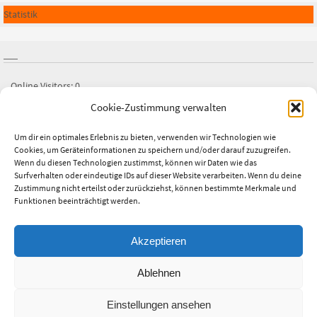
Statistik
Online Visitors:
0
Cookie-Zustimmung verwalten
Besucher heute:
0
Besucher gestern:
3
Um dir ein optimales Erlebnis zu bieten, verwenden wir Technologien wie
Cookies, um Geräteinformationen zu speichern und/oder darauf zuzugreifen.
Besucher gesamt:
2.674
Wenn du diesen Technologien zustimmst, können wir Daten wie das
Letztes Beitrags-Datum:
25.07.2026
Surfverhalten oder eindeutige IDs auf dieser Website verarbeiten. Wenn du deine
Zustimmung nicht erteilst oder zurückziehst, können bestimmte Merkmale und
Funktionen beeinträchtigt werden.
Akzeptieren
This text can be changed from the Miscellaneous section of the settings
Ablehnen
page.
Lorem ipsum
dolor sit amet,
consectetur adipiscing
elit, cras ut
Einstellungen ansehen
imperdiet augue.