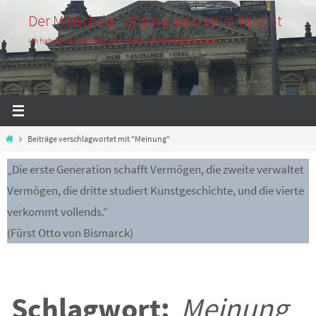
Zum
Der Meischda - original und unverfälscht
Inhalt
Ich habe eine Meinung, wenn die auch nicht jedem passt
springen
Start
Beiträge verschlagwortet mit "Meinung"
„Die erste Generation schafft Vermögen, die zweite verwaltet
Vermögen, die dritte studiert Kunstgeschichte, und die vierte
verkommt vollends.“
(Fürst Otto von Bismarck)
Schlagwort:
Meinung