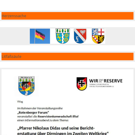
Herzenssache
Litfaßsäule