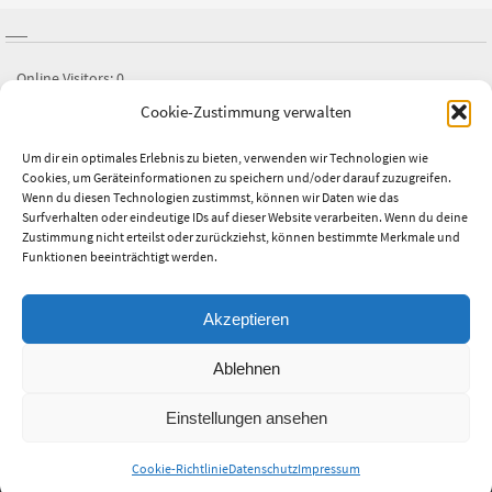
Online Visitors:
0
Cookie-Zustimmung verwalten
Besucher heute:
1
Besucher gestern:
2
Um dir ein optimales Erlebnis zu bieten, verwenden wir Technologien wie
Cookies, um Geräteinformationen zu speichern und/oder darauf zuzugreifen.
Besucher gesamt:
2.674
Wenn du diesen Technologien zustimmst, können wir Daten wie das
Surfverhalten oder eindeutige IDs auf dieser Website verarbeiten. Wenn du deine
Letztes Beitrags-Datum:
25.07.2026
Zustimmung nicht erteilst oder zurückziehst, können bestimmte Merkmale und
Funktionen beeinträchtigt werden.
Akzeptieren
This text can be changed from the Miscellaneous section of the settings
Ablehnen
page.
Lorem ipsum
dolor sit amet,
consectetur adipiscing
elit, cras ut
Einstellungen ansehen
imperdiet augue.
Cookie-Richtlinie
Datenschutz
Impressum
Präsentiert von
Nirvana
&
WordPress.