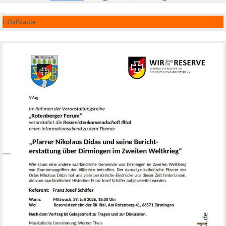
Litfaßsäule