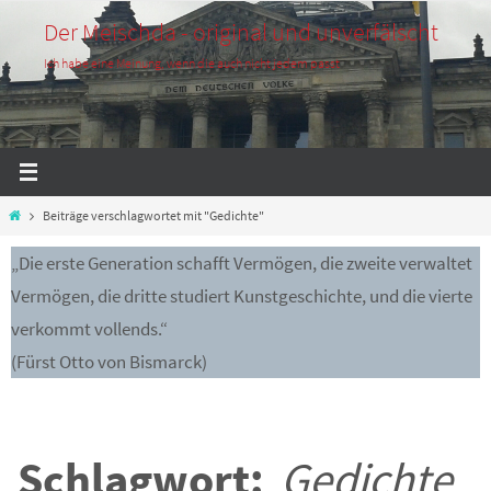
Zum
Der Meischda - original und unverfälscht
Inhalt
Ich habe eine Meinung, wenn die auch nicht jedem passt
springen
Start
Beiträge verschlagwortet mit "Gedichte"
„Die erste Generation schafft Vermögen, die zweite verwaltet
Vermögen, die dritte studiert Kunstgeschichte, und die vierte
verkommt vollends.“
(Fürst Otto von Bismarck)
Schlagwort:
Gedichte