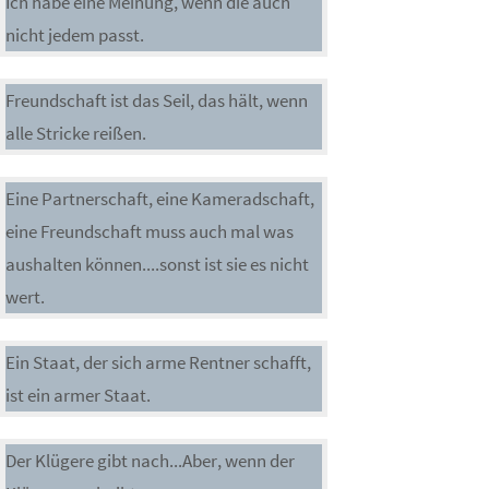
Ich habe eine Meinung, wenn die auch
nicht jedem passt.
Freundschaft ist das Seil, das hält, wenn
alle Stricke reißen.
Eine Partnerschaft, eine Kameradschaft,
eine Freundschaft muss auch mal was
aushalten können....sonst ist sie es nicht
wert.
Ein Staat, der sich arme Rentner schafft,
ist ein armer Staat.
Der Klügere gibt nach...Aber, wenn der