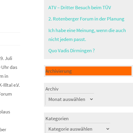
ATV – Dritter Besuch beim TÜV
2. Rotenberger Forum in der Planung
Ich habe eine Meinung, wenn die auch
nicht jedem passt.
Quo Vadis Dirmingen ?
. Juli
0 Uhr das
Archivierung
m in
Illtal e.V.
Archiv
 Forum
olaus
Kategorien
ber