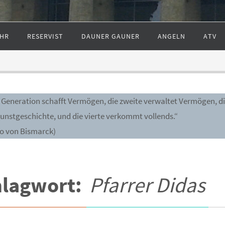
HR
RESERVIST
DAUNER GAUNER
ANGELN
ATV
e Generation schafft Vermögen, die zweite verwaltet Vermögen, di
Kunstgeschichte, und die vierte verkommt vollends.“
to von Bismarck)
hlagwort:
Pfarrer Didas