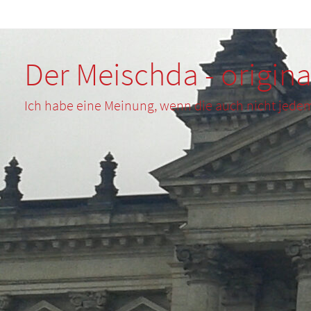
Zum
Inhalt
springen
Der Meischda - origina
Ich habe eine Meinung, wenn die auch nicht jede