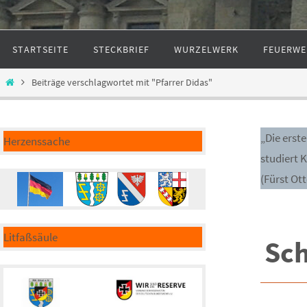
Zum
STARTSEITE
STECKBRIEF
WURZELWERK
FEUERWE
Inhalt
springen
Start
Beiträge verschlagwortet mit "Pfarrer Didas"
„Die erst
Herzenssache
studiert 
(Fürst Ot
Litfaßsäule
Sc