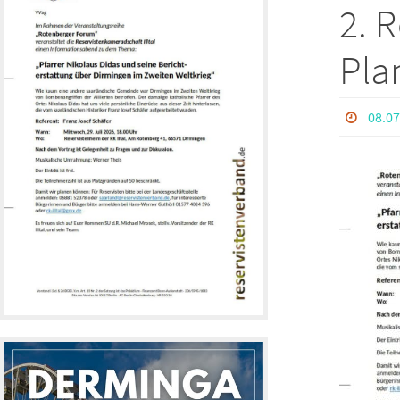
2. 
Pla
08.07