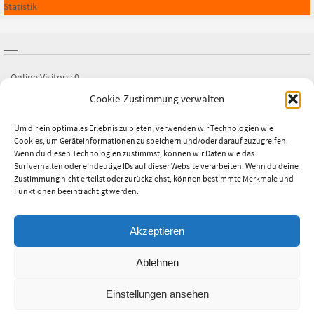
Statistik
Online Visitors:
0
Cookie-Zustimmung verwalten
Besucher heute:
1
Besucher gestern:
0
Um dir ein optimales Erlebnis zu bieten, verwenden wir Technologien wie
Cookies, um Geräteinformationen zu speichern und/oder darauf zuzugreifen.
Besucher gesamt:
2.672
Wenn du diesen Technologien zustimmst, können wir Daten wie das
Surfverhalten oder eindeutige IDs auf dieser Website verarbeiten. Wenn du deine
Letztes Beitrags-Datum:
25.07.2026
Zustimmung nicht erteilst oder zurückziehst, können bestimmte Merkmale und
Funktionen beeinträchtigt werden.
Akzeptieren
This text can be changed from the Miscellaneous section of the settings
Ablehnen
page.
Lorem ipsum
dolor sit amet,
consectetur adipiscing
elit, cras ut
Einstellungen ansehen
imperdiet augue.