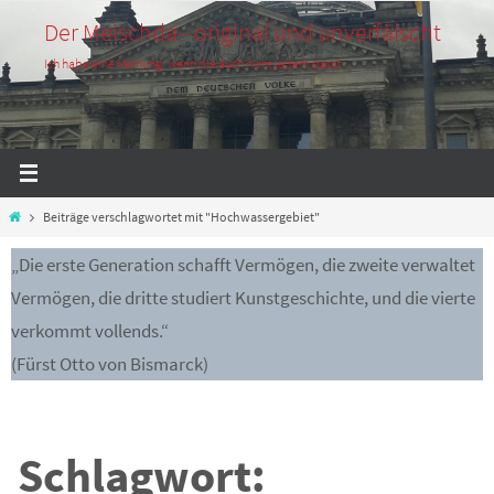
Zum
Der Meischda - original und unverfälscht
Inhalt
Ich habe eine Meinung, wenn die auch nicht jedem passt
springen
Start
Beiträge verschlagwortet mit "Hochwassergebiet"
„Die erste Generation schafft Vermögen, die zweite verwaltet
Vermögen, die dritte studiert Kunstgeschichte, und die vierte
verkommt vollends.“
(Fürst Otto von Bismarck)
Schlagwort: