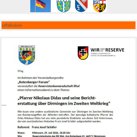
Litfaßsäule