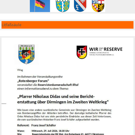
Litfaßsäule