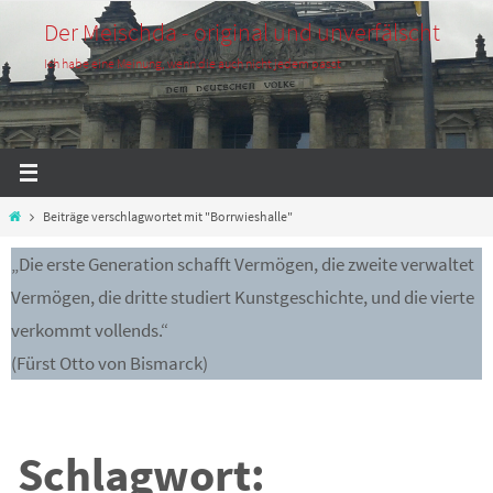
Zum
Der Meischda - original und unverfälscht
Inhalt
Ich habe eine Meinung, wenn die auch nicht jedem passt
springen
Start
Beiträge verschlagwortet mit "Borrwieshalle"
„Die erste Generation schafft Vermögen, die zweite verwaltet
Vermögen, die dritte studiert Kunstgeschichte, und die vierte
verkommt vollends.“
(Fürst Otto von Bismarck)
Schlagwort: