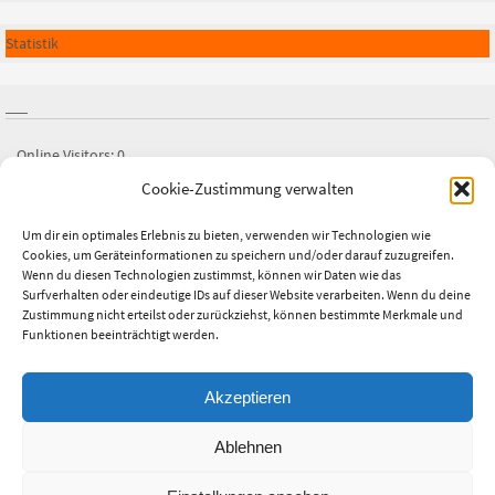
Statistik
Online Visitors:
0
Cookie-Zustimmung verwalten
Besucher heute:
1
Besucher gestern:
0
Um dir ein optimales Erlebnis zu bieten, verwenden wir Technologien wie
Cookies, um Geräteinformationen zu speichern und/oder darauf zuzugreifen.
Besucher gesamt:
2.672
Wenn du diesen Technologien zustimmst, können wir Daten wie das
Surfverhalten oder eindeutige IDs auf dieser Website verarbeiten. Wenn du deine
Letztes Beitrags-Datum:
25.07.2026
Zustimmung nicht erteilst oder zurückziehst, können bestimmte Merkmale und
Funktionen beeinträchtigt werden.
Akzeptieren
This text can be changed from the Miscellaneous section of the settings
Ablehnen
page.
Lorem ipsum
dolor sit amet,
consectetur adipiscing
elit, cras ut